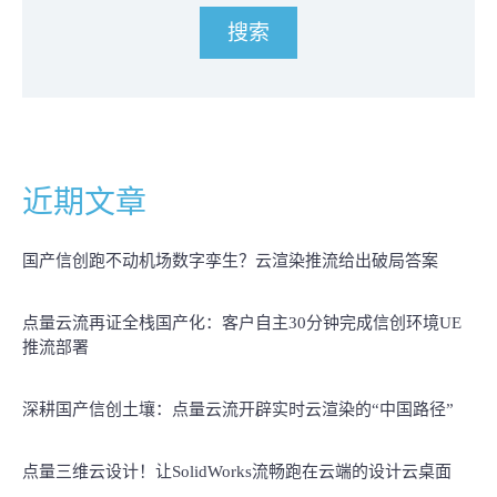
近期文章
国产信创跑不动机场数字孪生？云渲染推流给出破局答案
点量云流再证全栈国产化：客户自主30分钟完成信创环境UE
推流部署
深耕国产信创土壤：点量云流开辟实时云渲染的“中国路径”
点量三维云设计！让SolidWorks流畅跑在云端的设计云桌面