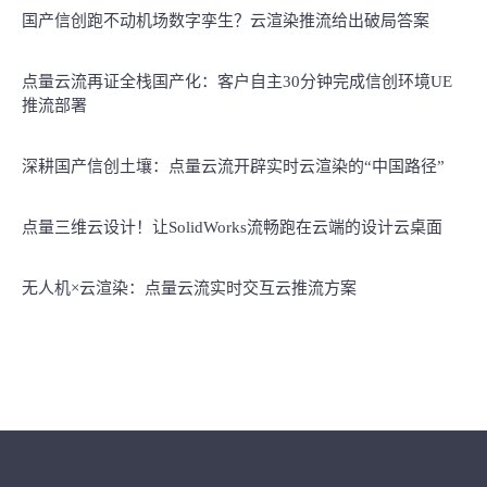
国产信创跑不动机场数字孪生？云渲染推流给出破局答案
点量云流再证全栈国产化：客户自主30分钟完成信创环境UE
推流部署
深耕国产信创土壤：点量云流开辟实时云渲染的“中国路径”
点量三维云设计！让SolidWorks流畅跑在云端的设计云桌面
无人机×云渲染：点量云流实时交互云推流方案