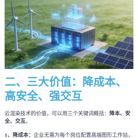
二、三大价值：
降
成
本、
高
安全、
强交互
云渲染技术的价值，可以用三个关键词概括：
降本、安
全、
交互
。
1、
降
成
本：
企业无需为每个岗位配置高端图形工作站，