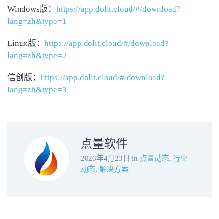
Windows版：
https://app.dolit.cloud/#/download?
lang=zh&type=1
Linux版：
https://app.dolit.cloud/#/download?
lang=zh&type=2
信创版：
https://app.dolit.cloud/#/download?
lang=zh&type=3
点量软件
2026年4月23日
in
点量动态
,
行业
动态
,
解决方案