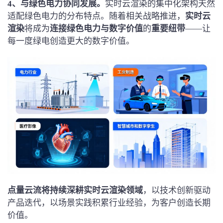
4、
与绿色电力协同发展。
实时云渲染的集中化架构天然
适配绿色电力的分布特点。随着相关战略推进，
实时
云
渲染
将成为
连接绿色电力与数字价值
的
重要纽带
——让
每一度绿电创造更大的数字价值。
点量云流将持续深耕实时云渲染领域
，以技术创新驱动
产品迭代，以场景实践积累行业经验，为客户创造长期
价值。