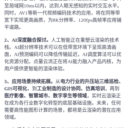
至局域网10ms以内，达到人眼无感知的实时交互水平。
同时，AV1等新一代视频编码技术的应用，将在同等带
宽下实现更高画质，为8K分辨率、120fps高帧率应用铺
平道路。
2、
AI深度融合
探讨
。
人工智能正在重塑云渲染的技术
栈。AI超分辨率技术可以在低带宽环境下呈现高清画
面，AI预测编码可以降低传输延迟，AI调度算法可以优
化资源分配。点量云流正在将AI能力融入产品内核，为
用户提供更智能的渲染体验。
3、
应用场景持续拓展。
从
电力行业的升压站三维巡检、
GIS可视化
，到
工业制造的设计协同、仿真培训
，再到
医疗影像、智慧城市、数字孪生等领域
，实时云渲染正
在成为各行业数字化转型的底层基础设施。未来，任何
需要高性能图形计算的场景，都将是云渲染的潜在应用
领域。