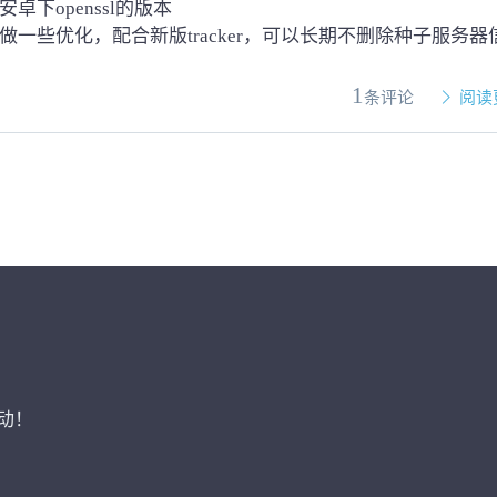
安卓下openssl的版本
er做一些优化，配合新版tracker，可以长期不删除种子服务器
1
条评论
阅读
动！