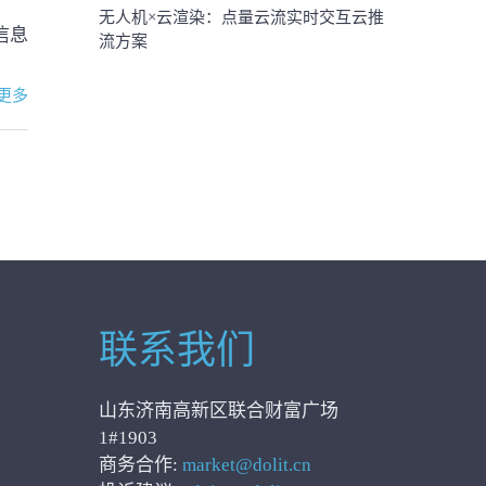
无人机×云渲染：点量云流实时交互云推
信息
流方案
更多
联系我们
山东济南高新区联合财富广场
1#1903
商务合作:
market@dolit.cn