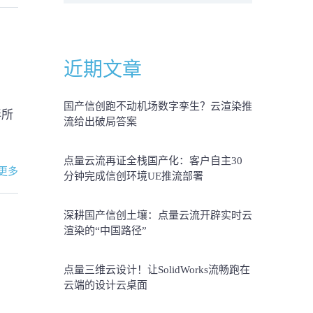
近期文章
国产信创跑不动机场数字孪生？云渲染推
伴所
流给出破局答案
点量云流再证全栈国产化：客户自主30
更多
分钟完成信创环境UE推流部署
深耕国产信创土壤：点量云流开辟实时云
渲染的“中国路径”
点量三维云设计！让SolidWorks流畅跑在
云端的设计云桌面