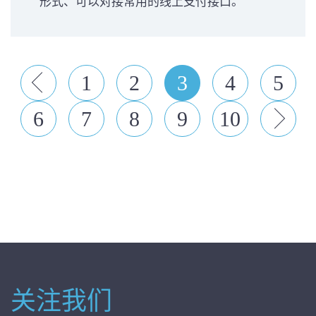
形式、可以对接常用的线上支付接口。
上
1
2
3
4
5
一
6
7
8
9
10
个
一
个
关注我们