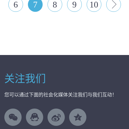
一
6
7
8
9
10
个
一
个
关注我们
您可以通过下面的社会化媒体关注我们与我们互动！