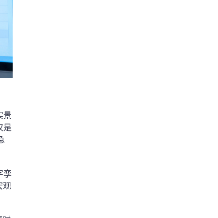
实景
仅是
急
字孪
宏观