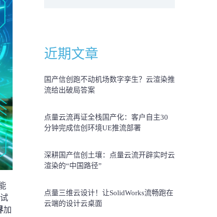
近期文章
国产信创跑不动机场数字孪生？云渲染推
流给出破局答案
点量云流再证全栈国产化：客户自主30
分钟完成信创环境UE推流部署
深耕国产信创土壤：点量云流开辟实时云
渲染的“中国路径”
能
点量三维云设计！让SolidWorks流畅跑在
从试
云端的设计云桌面
界
加