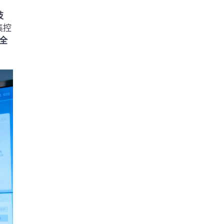
技
集控
全