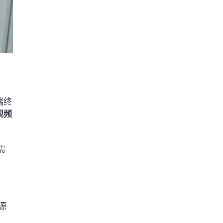
端终
视频
需
源