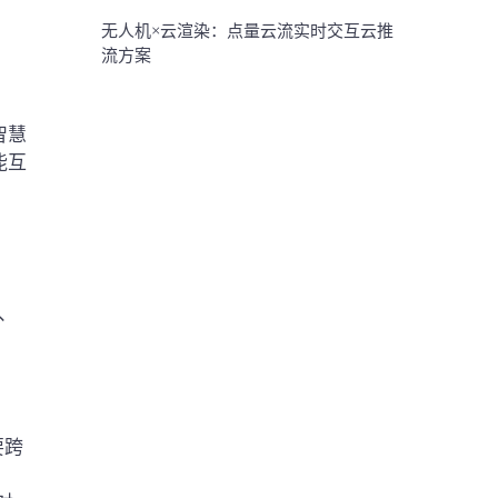
无人机×云渲染：点量云流实时交互云推
流方案
智慧
能互
、
要跨