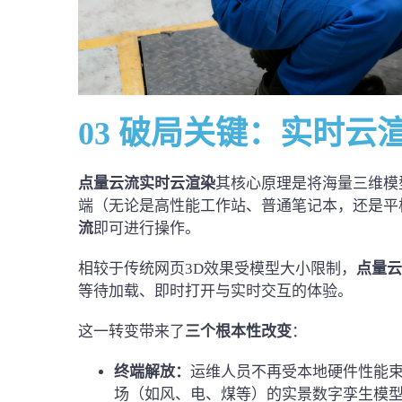
03 破局关键：实时云
点量云流
实时云渲染
其核心原理是将海量三维模
端（无论是高性能工作站、普通笔记本，还是平
流
即可进行操作。
相较于传统网页3D效果受模型大小限制，
点量云
等待加载、即时打开与实时交互的体验。
这一转变带来了
三个根本性改变
：
终端解放
：
运维人员不再受本地硬件性能
场（如风、电、煤等）的实景数字孪生模