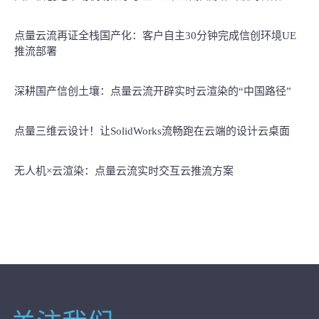
点量云流再证全栈国产化：客户自主30分钟完成信创环境UE
推流部署
深耕国产信创土壤：点量云流开辟实时云渲染的“中国路径”
点量三维云设计！让SolidWorks流畅跑在云端的设计云桌面
无人机×云渲染：点量云流实时交互云推流方案