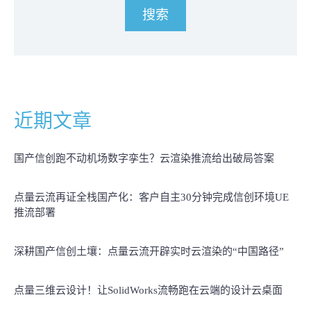
近期文章
国产信创跑不动机场数字孪生？云渲染推流给出破局答案
点量云流再证全栈国产化：客户自主30分钟完成信创环境UE
推流部署
深耕国产信创土壤：点量云流开辟实时云渲染的“中国路径”
点量三维云设计！让SolidWorks流畅跑在云端的设计云桌面