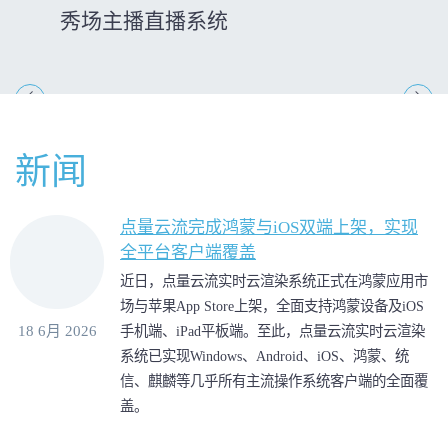
秀场主播直播系统
点量O
点云
医路
课堂
AND
易票
电子
语音
新闻
点量云流完成鸿蒙与iOS双端上架，实现
全平台客户端覆盖
近日，点量云流实时云渲染系统正式在鸿蒙应用市
场与苹果App Store上架，全面支持鸿蒙设备及iOS
18 6月 2026
手机端、iPad平板端。至此，点量云流实时云渲染
系统已实现Windows、Android、iOS、鸿蒙、统
信、麒麟等几乎所有主流操作系统客户端的全面覆
盖。