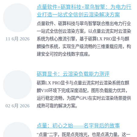
点量软件×砺算科技×翠鸟智擎：为电力行
业打造一站式全信创云渲染解决方案
点量软件、砺算科技与翠鸟智擎联合推出电力行业
一站式全信创云渲染方案，以点量云流实时云渲染
11 6月 2026
系统为核心推流引擎，基于砺算LX PRO显卡与麒
麟操作系统，实现生产级流畅的三维重载应用，构
建安全可控的全栈数字底座。
砺算显卡：云渲染负载能力测评
砺算LX PRO显卡与点量云流实时云渲染系统在麒
麟V10环境下完成深度适配，图形负载能力优异，
运行稳定流畅，为国产GPU在实时云渲染场景提供
02 6月 2026
成熟可靠的解决方案。
点量：初心之始——名字背后的故事
“点量”二字，既是点亮烛光，也是点滴力量。这一