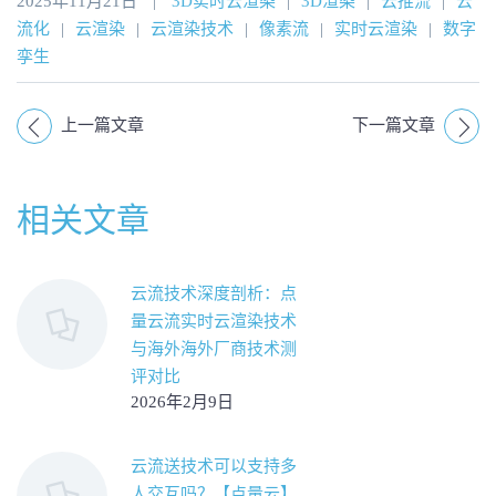
2025年11月21日
|
3D实时云渲染
|
3D渲染
|
云推流
|
云
流化
|
云渲染
|
云渲染技术
|
像素流
|
实时云渲染
|
数字
孪生
上一篇文章
下一篇文章
相关文章
云流技术深度剖析：点
量云流实时云渲染技术
与海外海外厂商技术测
评对比
2026年2月9日
云流送技术可以支持多
人交互吗？【点量云】