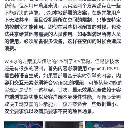
多的。但从用户角度来说，其实这两个方案都存在一些
不能解决的弊端。比如
本地部署的方案，在多并发用户
下无法共享，而且受机器所在空间的限制，只能去特定
的控制室才能使用。即使在某些机器闲置的时候，也没
法共享给其他有需要的人员使用。如果想满足所有人员
的使用，必须配备很多设备，这样在空闲的时候会造成
浪费。
Webgl的方案虽从传统的C/S到了B/S架构，但是该技术
还是有很多的限制，
首先内容必须使用
OpenGL ES SL
着色器语言生成
，如果要部署基于实时引擎的内容，
内
容和交互元素必须符合WebGL的框架
，可能某些功能的
实现还是受制于该框架。其次，
显示效果
完全依赖于客
户端浏览器功能以及客户端本身硬件性能
；图像质量则
取决于浏览器的显示能力。该方案
适合一些
数据量小、
安全要求低以及画质要求不高的
项目
场景。