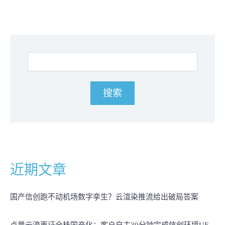
近期文章
国产信创跑不动机场数字孪生？云渲染推流给出破局答案
点量云流再证全栈国产化：客户自主30分钟完成信创环境UE