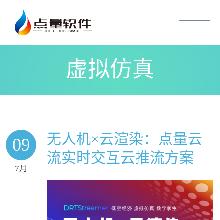
虚拟仿真
无人机×云渲染：点量云
09
流实时交互云推流方案
7月